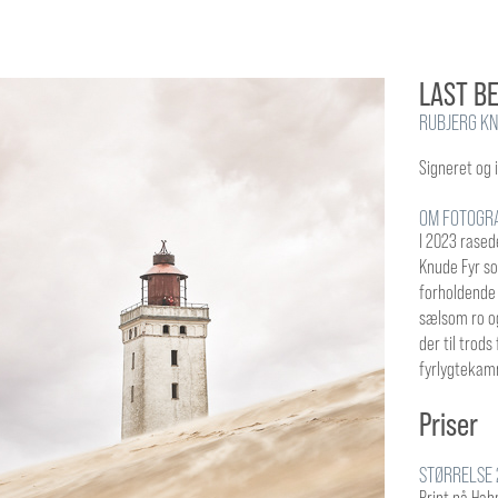
LAST B
RUBJERG K
Signeret og 
OM FOTOGR
I 2023 rase
Knude Fyr so
forholdende 
sælsom ro o
der til trods
fyrlygteka
Priser
STØRRELSE 2