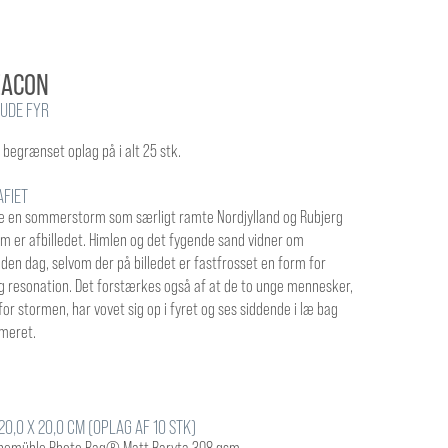
EACON
NUDE FYR
i begrænset oplag på i alt 25 stk.
AFIET
de en sommerstorm som særligt ramte Nordjylland og Rubjerg
m er afbilledet. Himlen og det fygende sand vidner om
den dag, selvom der på billedet er fastfrosset en form for
g resonation. Det forstærkes også af at de to unge mennesker,
 for stormen, har vovet sig op i fyret og ses siddende i læ bag
mmeret.
0,0 X 20,0 CM (OPLAG AF 10 STK)