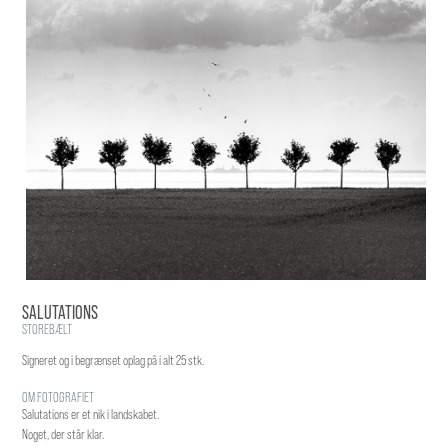
SALUTATIONS
STOREBÆLT
Signeret og i begrænset oplag på i alt 25 stk.
OM FOTOGRAFIET
Salutations er et nik i landskabet.
Noget, der står klar.